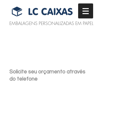
EMBALAGENS PERSONALIZADAS EM PAPEL
Solicite seu orçamento através
do telefone
Rua Vila Rica, 2270 - Caiçara |
BH - MG |
(31)3413-7916